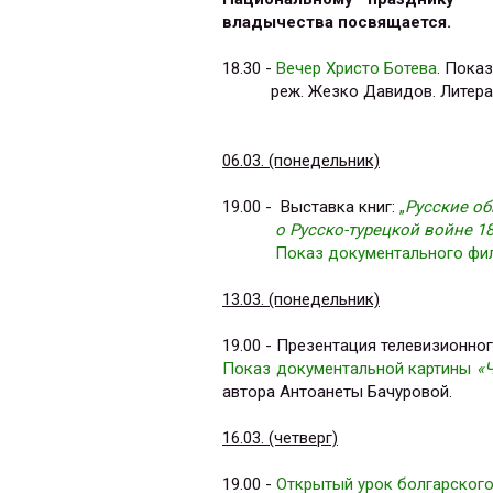
владычества посвящается.
18.30 -
Вечер Христо Ботева
. Пока
реж. Жезко Давидов. Литератур
06.03. (понедельник)
19.00 -
Выставка книг:
„
Русские о
о Русско-турецкой войне 1877
Показ документального фил
13.03. (понедельник)
19.00 - Презентация телевизионног
Показ документальной картины
«Ч
автора Антоанеты Бачуровой.
16.03. (четверг)
19.00 -
Открытый урок болгарског