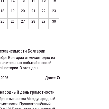
11
12
13
14
15
16
18
19
20
21
22
23
25
26
27
28
29
30
езависимости Болгарии
ября Болгария отмечает одно из
значительных событий в своей
й истории. В этот день...
.2026
Далее
народный день грамотности
ября отмечается Международный
рамотности. Провозглашённый
в 1965 году, этот день каждый...