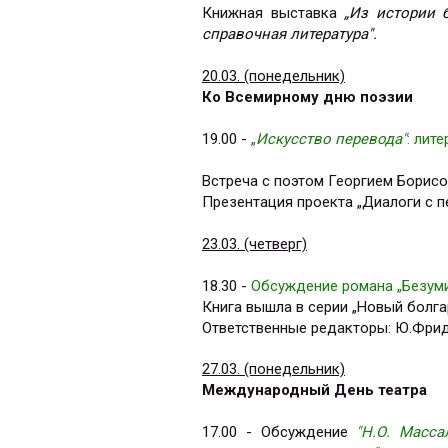
Книжная выставка
„Из истории 
справочная литература".
20.03. (понедельник)
Ко Всемирному дню поэзии
19.00 -
„
Искусство перевода"
: лит
Встреча с поэтом Георгием Борис
Презентация проекта „Диалоги с 
23.03. (четверг)
18.30 -
Обсуждение романа „Безуми
Книга вышла в серии „Новый болга
Ответственные редакторы: Ю.Фрид
27.03. (понедельник)
Международный День театра
17.00 - Обсуждение
"Н.О. Масса