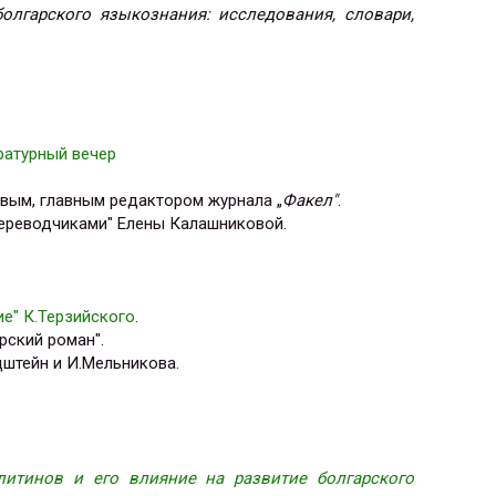
болгарского языкознания: исследования, словари,
ературный вечер
овым, главным редактором журнала „
Факел"
.
переводчиками" Елены Калашниковой.
е" К.Терзийского
.
рский роман".
штейн и И.Мельникова.
литинов и его влияние на развитие болгарского