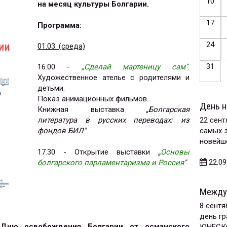
10
на месяц культуры Болгарии.
17
Программа:
24
01.03. (среда)
31
16.00 -
„
Сделай мартеницу сам"
.
Художественное ателье с родителями и
детьми.
Показ анимационных фильмов.
День н
Книжная выставка
„Болгарская
литература в русских переводах: из
22 сент
фондов БИЛ"
самых 
новейше
17.30 - Открытие выставки
„
Основы
22.09
болгарского парламентаризма и Россия
"
Между
8 сент
день г
 Дню освобождения Болгарии от османского
ЮНЕСКО 