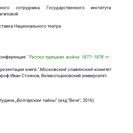
ого сотрудника Государственного института
Вагаповой
ставка
Национального театра
 конференция
"
Русско-турецкая война 1877–1878 гг.:
резентация книги "
Московский славянский комитет
проф.Иван Стоянов, Великотырновский университет.
 Кудина
„
Б
олгарские тайны
“ (
изд."Вече", 2016).