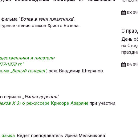
08.09
з фильма “
Ботев в тени пямятника
”,
ные чтения стихов Христо Ботева.
С праз
День об
на Съе
праздни
бщественники и писатели
-1878 гг."
06.09
ьма „
Белый генерал"
, реж. Владимир Штерянов.
о сериала „
Умная деревня"
.
ехов X 3»
о режиссере Крикоре Азаряне
при участии
о языка
. Ведет преподаватель Ирина Мельникова.