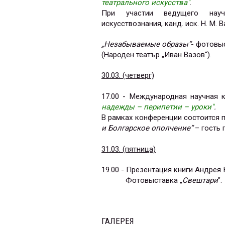
театрального искусства"
.
При участии ведущего научн
искусствознания, канд. иск. Н. М. 
„Незабываемые образы“
- ф
отовы
(Народен театър „Иван Вазов“).
30.03. (четверг)
17.00 - Международная научная
надежды – перипетии – уроки"
.
В рамках конференции состоится п
и Болгарское ополчение“
– гость 
31.03. (пятница)
19.00 -
Презентация книги Андрея
Фотовыставка
„
Свештари
".
ГАЛЕРЕЯ