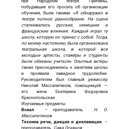
при Народном театре. Причины,
побудившие его просить об организации
обучения, были такими:
«
Я обнаружил в
театре полное разнообразие. На сцене
сталкивались русские, немецкие и
французские влияния. Каждый играл ту
школу, которую он принес с собой. Тогда,
по моему настоянию, была организована
театральная школа, в которой все
молодые артисты, стажёры и студенты
были обязаны учиться
»
. Опытные актёры
также присоединились к занятиям школы
и проявили завидное трудолюбие.
Руководителем был главный режиссёр
Николай Массалитинов, помощницей —
его жена Екатерина Федоровна
Краснопольская.
Изучаемые предметы:
Вокал
– преподаватель
Н. О.
Массалитинов
Техника речи, дикция и декламация
–
преподаватель
Сава Огнянов