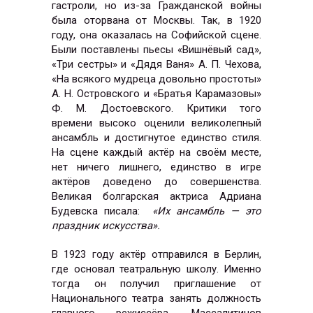
гастроли, но из-за Гражданской войны
была оторвана от Москвы. Так, в 1920
году, она оказалась на Софийской сцене.
Были поставлены пьесы «Вишнёвый сад»,
«Три сестры» и «Дядя Ваня» А. П. Чехова,
«На всякого мудреца довольно простоты»
А. Н. Островского и «Братья Карамазовы»
Ф. М. Достоевского. Критики того
времени высоко оценили великолепный
ансамбль и достигнутое единство стиля.
На сцене каждый актёр на своём месте,
нет ничего лишнего, единство в игре
актёров доведено до совершенства.
Великая болгарская актриса Адриана
Будевска писала:
«Их ансамбль — это
праздник искусства».
В 1923 году актёр отправился в Берлин,
где основал театральную школу. Именно
тогда он получил приглашение от
Национального театра занять должность
главного режиссёра. Массалитинов