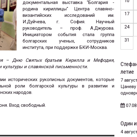
10
документальная выставка "Болгария -
родина кириллицы" Центра славяно-
17
византийских исследований им.
И.Дуйчева, г. София. Научный
24
руководитель – проф. А.Джурова.
Инициатором события стала группа
31
болгарских ученых, сотрудников
института, при поддержке БКИ-Москва.
ая – Дню Святых братьев Кирилла и Мефодия,
Стефан
и культуры и славянской письменности.
летие
ии исторических рукописных документов, которые
7 авгус
льной роли болгарской культуры в развитии и
Цаневу
нских народов.
одновр
юня. Вход свободный.
07.08
Один и
4 авгус