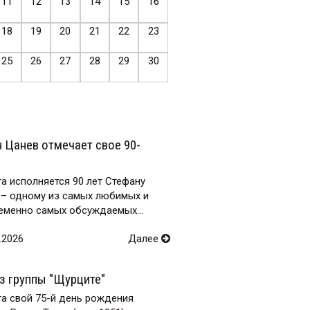
11
12
13
14
15
16
18
19
20
21
22
23
25
26
27
28
29
30
 Цанев отмечает свое 90-
та исполняется 90 лет Стефану
 – одному из самых любимых и
еменно самых обсуждаемых...
.2026
Далее
з группы "Щурците"
та свой 75-й день рождения