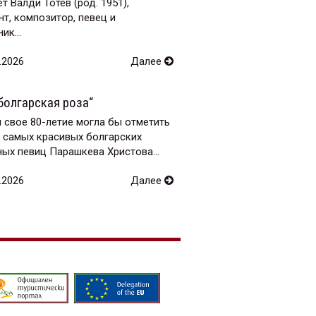
т Валди Тотев (род. 1951),
т, композитор, певец и
ик...
.2026
Далее
болгарская роза“
 свое 80-летие могла бы отметить
з самых красивых болгарских
ых певиц Парашкева Христова...
.2026
Далее