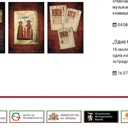
отмечае
музыкан
клавишн
04.08
„Одна 
16 июля
одна и
эстрадн
16.07