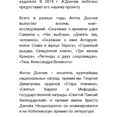
издателя. В 2014 г. А.Дончев любезно
предоставил его нашему проекту.
Всего в разные годы Антон Дончев
выпустил восемь книг-
исследований: «
Сказание о времени царя
Самуила…
», «Час выбора», «Девять лиц
человека», «Сказание о хане Аспарухе,
князе Славе и жреце Тересе», «
Странный
рыцарь Священной книги
», «Три жизни
Кракра», «Легенды о двух сокровищах»,
«Тень Александра Великого».
Антон Дончев – носитель крупнейших
национальных наград: премии им. Георгия
Димитрова, орденов «Стара планина»,
«Святых Кирилл и Мефодий»,
государственной награды «Святой Паисий
Хилендарский» и премии имени Христо
Данова. Неоднократно он номинировался
и на Нобелевскую премию по литературе.