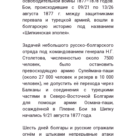
освободительной войны 1877–1878 годов.
Бои, происходившие с
09/21 по 13/26
августа 1877 г.
между защитниками
перевала и турецкой армией, вошли в
болгарскую историю под названием
«Шипкинская эпопея».
Задачей небольшого русско-болгарского
отряда под командованием генерала Н.Г.
Столетова, численностью около 7500
человек, было остановить
превосходящую армию Сулеймана-паши
(около 27 000 человек и резерв в 10 000
человек), не допустить её перехода через
Балканы и соединения с турецкими
частями в Северо-Восточной Болгарии
для помощи армии Османа-паши,
осаждённой в Плевне. Бои за Шипку
начались 9/21 августа 1877 года.
Шесть дней болгары и русские отражали
огнём и штыками непрерывные атаки