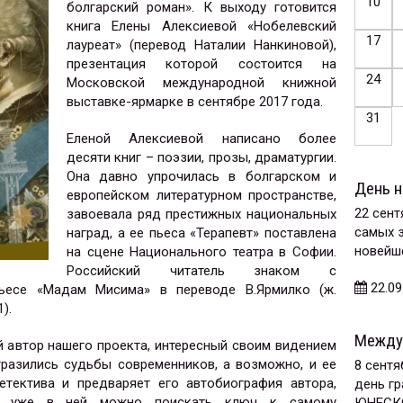
10
болгарский роман». К выходу готовится
книга Елены Алексиевой «Нобелевский
17
лауреат» (перевод Наталии Нанкиновой),
презентация которой состоится на
24
Московской международной книжной
выставке-ярмарке в сентябре 2017 года.
31
Еленой Алексиевой написано более
десяти книг – поэзии, прозы, драматургии.
Она давно упрочилась в болгарском и
День н
европейском литературном пространстве,
22 сент
завоевала ряд престижных национальных
самых 
наград, а ее пьеса «Терапевт» поставлена
новейше
на сцене Национального театра в Софии.
Российский читатель знаком с
22.09
пьесе «Мадам Мисима» в переводе В.Ярмилко (ж.
).
Между
 автор нашего проекта, интересный своим видением
тразились судьбы современников, а возможно, и ее
8 сент
тектива и предваряет его автобиография автора,
день г
. И уже в ней можно поискать ключ к самому
ЮНЕСКО 