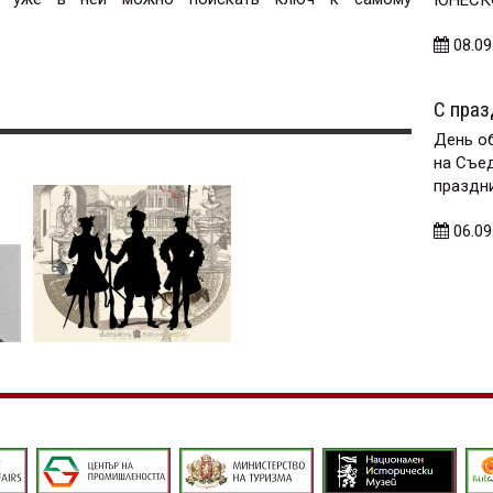
08.09
С праз
День об
на Съе
праздни
06.09