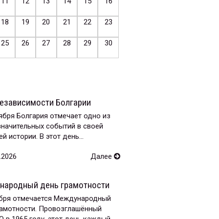
11
12
13
14
15
16
18
19
20
21
22
23
25
26
27
28
29
30
езависимости Болгарии
ября Болгария отмечает одно из
значительных событий в своей
й истории. В этот день...
.2026
Далее
народный день грамотности
ября отмечается Международный
рамотности. Провозглашённый
в 1965 году, этот день каждый...